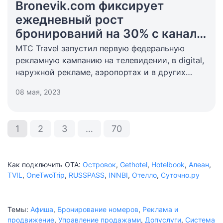
Bronevik.com фиксирует
ежедневный рост
бронирований на 30% с канала
МТС Travel
МТС Travel запустил первую федеральную
рекламную кампанию на телевидении, в digital,
наружной рекламе, аэропортах и в других
каналах. Первые результаты — ежедневно
08 мая, 2023
количество забронированных ночей через МТС
Travel растет на 30%.
1
2
3
…
70
Как подключить ОТА:
Островок
,
Gethotel
,
Hotelbook
,
Алеан
,
TVIL
,
OneTwoTrip
,
RUSSPASS
,
INNBI
,
Отелло
,
Суточно.ру
Темы:
Афиша
,
Бронирование номеров
,
Реклама и
продвижение
,
Управление продажами
,
Допуслуги
,
Система