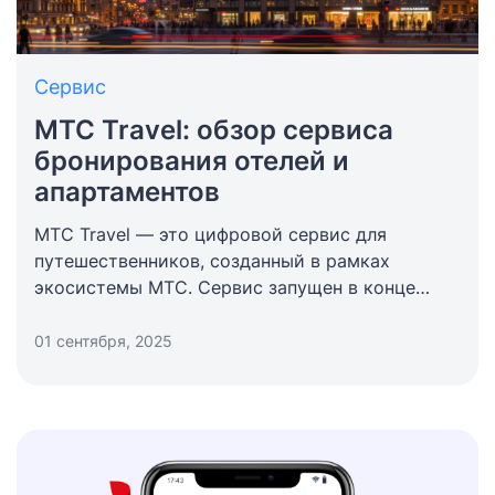
Сервис
МТС Travel: обзор сервиса
бронирования отелей и
апартаментов
МТС Travel — это цифровой сервис для
путешественников, созданный в рамках
экосистемы МТС. Сервис запущен в конце
2022 года и фокусируется на онлайн-
бронировании жилья (отели, апартаменты,
01 сентября, 2025
хостелы), а также на предоставлении
различных travel услуг для абонентов МТС и
других пользователей. Можно встретить
неформальные названия: «мтс тревел», «mts
travel», «мтс тревал», но это является