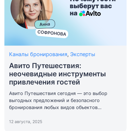
Каналы бронирования
,
Эксперты
Авито Путешествия:
неочевидные инструменты
привлечения гостей
Авито Путешествия сегодня — это выбор
выгодных предложений и безопасного
бронирования любых видов объектов
размещения: квартиры, дома, отели
и апартаменты. Сервис ежемесячно
12 августа, 2025
насчитывает около 16 млн посетителей