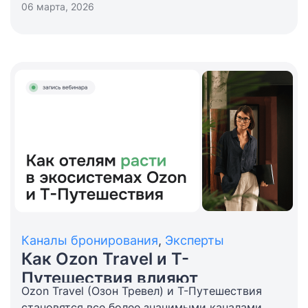
утверждающее новые Правила предоставления
06 марта, 2026
гостиничных услуг. Документ полностью
меняет философию взаимоотношений между
отелем и гостем, делая их более прозрачными
и защищенными с точки зрения закона.
Каналы бронирования
,
Эксперты
Как Ozon Travel и T-
Путешествия влияют
Ozon Travel (Озон Тревел) и Т-Путешествия
на доходы отелей
становятся все более значимыми каналами