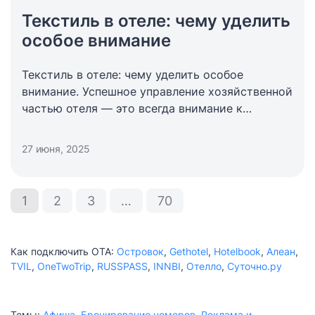
Текстиль в отеле: чему уделить
особое внимание
Текстиль в отеле: чему уделить особое
внимание. Успешное управление хозяйственной
частью отеля — это всегда внимание к
деталям. Комфорт и качественный текстиль
для гостиниц играют важную роль в общем
27 июня, 2025
имидже отеля.
1
2
3
…
70
Как подключить ОТА:
Островок
,
Gethotel
,
Hotelbook
,
Алеан
,
TVIL
,
OneTwoTrip
,
RUSSPASS
,
INNBI
,
Отелло
,
Суточно.ру
Темы:
Афиша
,
Бронирование номеров
,
Реклама и