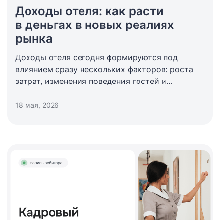
Доходы отеля: как расти
в деньгах в новых реалиях
рынка
Доходы отеля сегодня формируются под
влиянием сразу нескольких факторов: роста
затрат, изменения поведения гостей и
усиления конкуренции за спрос. Даже при
увеличении загрузки и выручки отелей
18 мая, 2026
итоговая эффективность бизнеса может
снижаться — из-за изменения структуры
продаж и роста себестоимости.