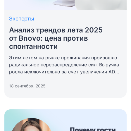
Эксперты
Анализ трендов лета 2025
от Bnovo: цена против
спонтанности
Этим летом на рынке проживания произошло
радикальное перераспределение сил. Выручка
росла исключительно за счет увеличения ADR,
в то время как привычные метрики спроса —
загрузка и длительность проживания —
18 сентября, 2025
снизились. Турист стал более спонтанным,
но и более требовательным к ценности
предложения.