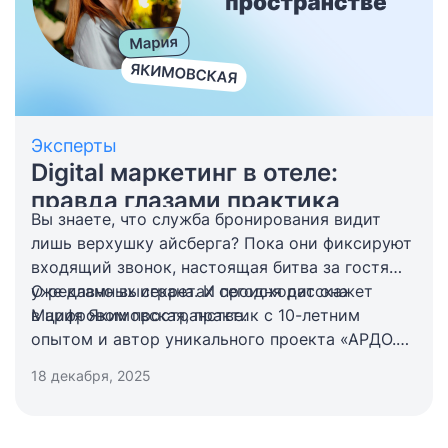
Эксперты
Digital маркетинг в отеле:
правда глазами практика
Вы знаете, что служба бронирования видит
лишь верхушку айсберга? Пока они фиксируют
входящий звонок, настоящая битва за гостя
уже давно выиграна. И происходит она
О рекламных секретах сегодня расскажет
в цифровом пространстве.
Мария Якимовская, практик с 10-летним
опытом и автор уникального проекта «АРДО.
Эффективное управление отелем: маркетинг,
18 декабря, 2025
продажи, сервис», включающего агентство
системных продаж и комьюнити отельеров.