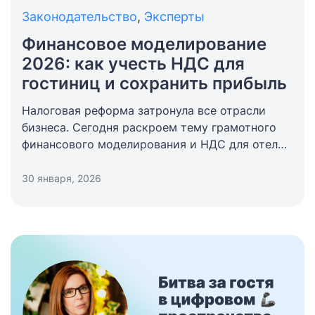
Законодательство
,
Эксперты
Финансовое моделирование
2026: как учесть НДС для
гостиниц и сохранить прибыль
Налоговая реформа затронула все отрасли
бизнеса. Сегодня раскроем тему грамотного
финансового моделирования и НДС для отелей
в 2026 году: как сохранить маржинальность
гостиничного бизнеса в соответствии
30 января, 2026
с законом и компенсировать налоговую
нагрузку операционной эффективностью.