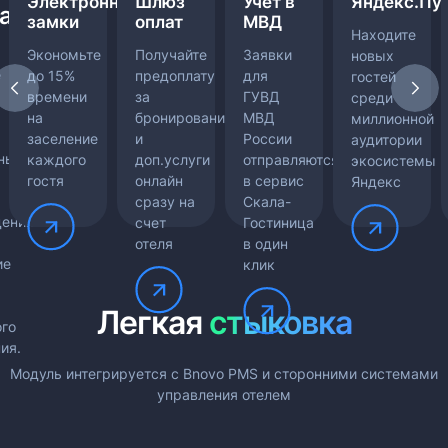
Электронные
Шлюз
Учет в
Яндекс.Пу
рации
замки
оплат
МВД
Находите
Экономьте
Получайте
Заявки
новых
е
до 15%
предоплату
для
гостей
времени
за
ГУВД
среди
на
бронирования
МВД
миллионной
заселение
и
России
аудитории
ных
каждого
доп.услуги
отправляются
экосистемы
гостя
онлайн
в сервис
Яндекс
сразу на
Скала-
дения
счет
Гостиница
отеля
в один
ие
клик
Легкая
стыковка
го
ия.
Модуль интегрируется с Bnovo PMS и сторонними системами
управления отелем