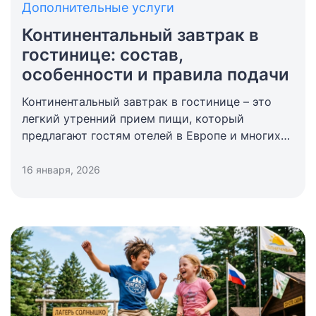
Дополнительные услуги
Континентальный завтрак в
гостинице: состав,
особенности и правила подачи
Континентальный завтрак в гостинице – это
легкий утренний прием пищи, который
предлагают гостям отелей в Европе и многих
странах мира. Если объяснить простыми
словами, что значит континентальный завтрак,
16 января, 2026
то это минимальный набор еды, рассчитанный
на быстрый и удобный старт дня без
перегрузки организма.