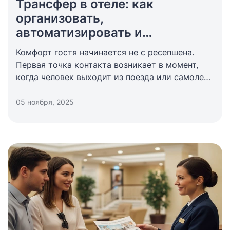
Трансфер в отеле: как
организовать,
автоматизировать и
превратить услугу в доход
Комфорт гостя начинается не с ресепшена.
Первая точка контакта возникает в момент,
когда человек выходит из поезда или самолета
и пытается понять, как добраться до отеля.
Заранее оформленный трансфер аэропорт-
05 ноября, 2025
гостиница обеспечивает спокойное начало
путешествия. Поэтому трансфер стал важной
частью гостевого опыта: он снижает стресс,
экономит время и создает позитивное
ожидание от проживания.