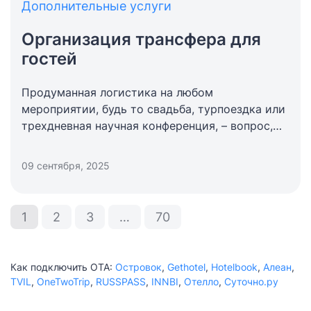
Дополнительные услуги
Организация трансфера для
гостей
Продуманная логистика на любом
мероприятии, будь то свадьба, турпоездка или
трехдневная научная конференция, – вопрос,
требующий особого внимания организаторов.
Малейшие заминки в пути моментально сеют
09 сентября, 2025
хаос и портят впечатление у участников.
Грамотная организация трансфера для гостей
отеля позволит не выбиться из графика и
1
2
3
…
70
своевременно доставить всех в нужное место.
Как подключить ОТА:
Островок
,
Gethotel
,
Hotelbook
,
Алеан
,
TVIL
,
OneTwoTrip
,
RUSSPASS
,
INNBI
,
Отелло
,
Суточно.ру