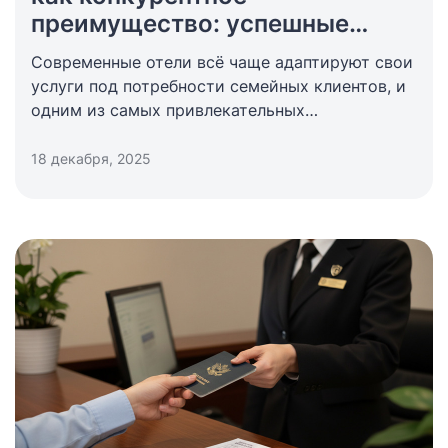
преимущество: успешные
практики ведущих отельеров
Современные отели всё чаще адаптируют свои
услуги под потребности семейных клиентов, и
одним из самых привлекательных
предложений в последнее время стала детская
комната в гостинице.
18 декабря, 2025
Это элемент не только повышает уровень
комфорта для маленьких гостей, но и
укрепляет позиции отеля на рынке, что в свою
очередь способствует его высокой
конкурентоспособности.