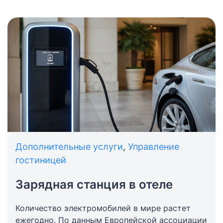
вроде бы привычная, но за ней скрывается
целая система – от подбора ассортимента до
четкого учета. И именно она во многом
формирует ощущение комфорта и уровня
сервиса, даже если гость об этом не
задумывается.
Дополнительные услуги
,
Управление
гостиницей
Зарядная станция в отеле
Количество электромобилей в мире растет
ежегодно. По данным Европейской ассоциации