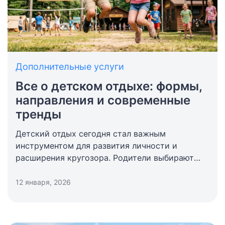
Дополнительные услуги
Все о детском отдыхе: формы,
направления и современные
тренды
Детский отдых сегодня стал важным
инструментом для развития личности и
расширения кругозора. Родители выбирают
программы, где сочетаются качественные
развлечения, получение новых навыков и
12 января, 2026
полная безопасность. Правильно
организованные каникулы помогают ребенку
восстановить силы, найти хороших друзей и