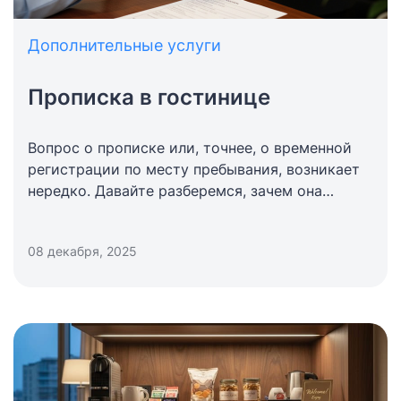
Дополнительные услуги
Прописка в гостинице
Вопрос о прописке или, точнее, о временной
регистрации по месту пребывания, возникает
нередко. Давайте разберемся, зачем она
нужна, какие правовые аспекты с ней связаны,
какие у нее плюсы и минусы, и как обстоят
08 декабря, 2025
дела с временной регистрацией для
иностранных граждан.