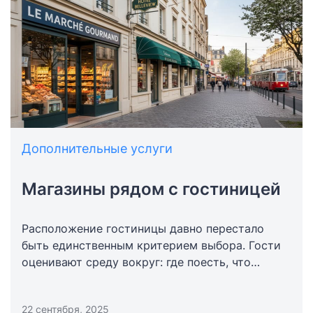
возвращается снова.
Дополнительные услуги
Магазины рядом с гостиницей
Расположение гостиницы давно перестало
быть единственным критерием выбора. Гости
оценивают среду вокруг: где поесть, что
купить, как провести время без долгих поездок
по городу. Сервисные точки и магазины рядом
22 сентября, 2025
с гостиницей напрямую влияют на впечатление