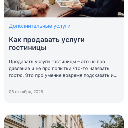
Дополнительные услуги
Как продавать услуги
гостиницы
Продавать услуги гостиницы – это не про
давление и не про попытки что-то навязать
гостю. Это про умение вовремя подсказать и
показать ценность сервиса простыми словами.
Дополнительные возможности – не «плюс к
06 октября, 2025
номеру», а часть общего впечатления от
проживания. Когда человек чувствует заботу и
понимает, зачем ему это предложение, он
охотнее пользуется тем, что есть в отеле,
остается дольше и с удовольствием