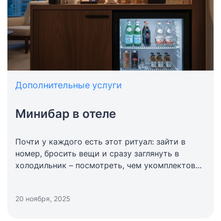
Дополнительные услуги
Минибар в отеле
Почти у каждого есть этот ритуал: зайти в
номер, бросить вещи и сразу заглянуть в
холодильник – посмотреть, чем укомплектован
минибар в отеле. После дороги холодная вода
или что-нибудь сладкое воспринимается как
20 ноября, 2025
маленькая награда, а ночью он вообще спасает
от поисков круглосуточных магазинов. Деталь