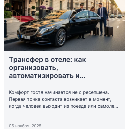
Трансфер в отеле: как
организовать,
автоматизировать и
превратить услугу в доход
Комфорт гостя начинается не с ресепшена.
Первая точка контакта возникает в момент,
когда человек выходит из поезда или самолета
и пытается понять, как добраться до отеля.
Заранее оформленный трансфер аэропорт-
05 ноября, 2025
гостиница обеспечивает спокойное начало