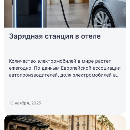
Зарядная станция в отеле
Количество электромобилей в мире растет
ежегодно. По данным Европейской ассоциации
автопроизводителей, доля электромобилей в
новых регистрациях в ЕС уже превышает 14
процентов. Для гостиницы это означает одно:
среди гостей все чаще будут владельцы
электромобилей.
13 ноября, 2025