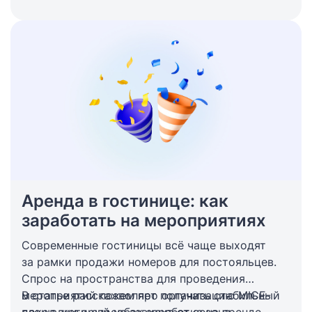
путешествия. Поэтому трансфер стал важной
частью гостевого опыта: он снижает стресс,
экономит время и создает позитивное
ожидание от проживания.
Аренда в гостинице: как
заработать на мероприятиях
Современные гостиницы всё чаще выходят
за рамки продажи номеров для постояльцев.
Спрос на пространства для проведения
мероприятий позволяет получать стабильный
В статье расскажем про организацию MICE-