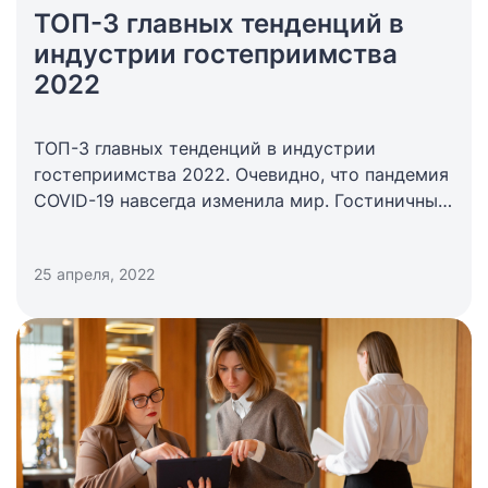
ТОП-3 главных тенденций в
индустрии гостеприимства
2022
ТОП-3 главных тенденций в индустрии
гостеприимства 2022. Очевидно, что пандемия
COVID-19 навсегда изменила мир. Гостиничный
и ресторанный бизнес, а также туризм до сих
пор борются с затяжными последствиями.
25 апреля, 2022
Существующие изменения двух последних лет
уже приняли устойчивый характер:
обязательные протоколы гигиены,
бесконтактные технологии, усиленная
дезинфекция. Сегодня появляются все новые
ориентиры, на которые нужно обратить свое
пристальное внимание всем предприятиям
гостеприимства.