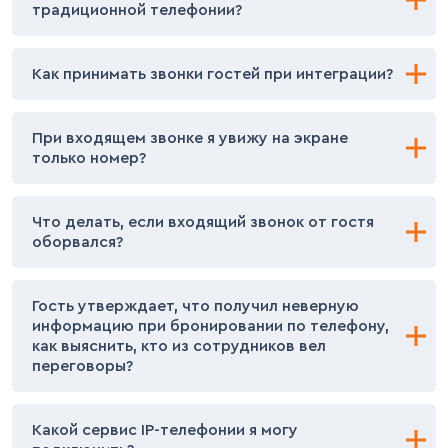
традиционной телефонии?
эффективность сотрудников.
Наоборот, передача сигнала через интернет в среднем
Как принимать звонки гостей при интеграции?
на 70% дешевле, чем по проводам и на 90%
по сравнению со спутниковой связью.
При интеграции звонок необходимо принимать
При входящем звонке я увижу на экране
на устройстве с настроенной IP-телефонией, тогда
только номер?
он будет отображаться на экране Bnovo PMS.
В момент входящего вызова на экране Bnovo PMS
Что делать, если входящий звонок от гостя
отобразится окно «Входящий вызов» и кнопкой
оборвался?
«Показать бронирования». Если ваш сотрудник снял
трубку, но не воспользовался кнопкой, всплывающее
окно с кнопкой «Показать бронирования» останется
У IP-телефонии есть детализация всех звонков,
на экране.
Гость утверждает, что получил неверную
вы можете найти необходимый входящий звонок
информацию при бронировании по телефону,
и перезвонить гостю.
как выяснить, кто из сотрудников вел
переговоры?
Благодаря интеграции производится запись каждого
Какой сервис IP-телефонии я могу
звонка, это позволит вам дополнительно