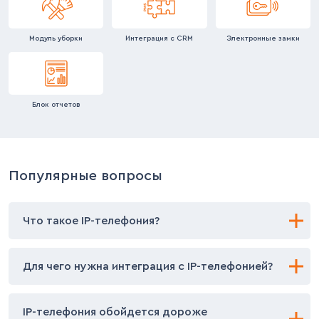
Модуль уборки
Интеграция с CRM
Электронные замки
Блок отчетов
Популярные вопросы
Что такое IP-телефония?
IP-телефония (облачная телефония) — технология,
Для чего нужна интеграция с IP-телефонией?
которая позволяет осуществлять телефонные
переговоры с помощью интернет-соединения вместо
обычных телефонных сетей.
Интеграция позволит увеличить скорость работы,
IP-телефония обойдется дороже
автоматизировать рутинные процессы и повысить