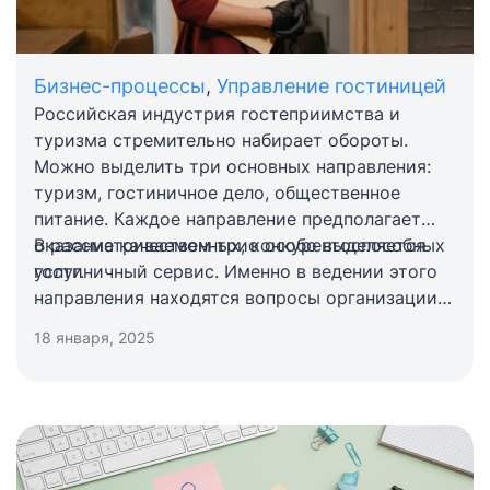
Бизнес-процессы
,
Управление гостиницей
Гостиничное дело:
Российская индустрия гостеприимства и
туризма стремительно набирает обороты.
перспективы развития и залог
Можно выделить три основных направления:
успеха
туризм, гостиничное дело, общественное
питание. Каждое направление предполагает
оказание качественных, конкурентоспособных
В рассматриваемом трио особо выделяется
услуг.
гостиничный сервис. Именно в ведении этого
направления находятся вопросы организации
обслуживания гостей, туристов,
18 января, 2025
путешественников. Рассмотрим детальнее
особенности, преимущества, перспективы
гостиничного дела и бизнеса.