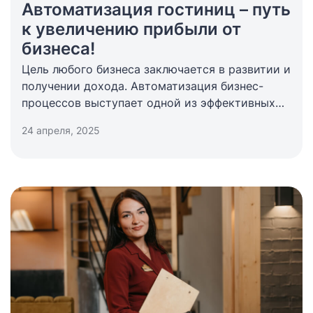
Автоматизация гостиниц – путь
к увеличению прибыли от
бизнеса!
Цель любого бизнеса заключается в развитии и
получении дохода. Автоматизация бизнес-
процессов выступает одной из эффективных
стратегий, позволяющих выйти на более
24 апреля, 2025
высокий уровень. Чтобы бизнес приносил
максимальную прибыль, необходимо внедрить
автоматизацию гостиницы, которая позволит
исключить многие ошибки и сократить
рутинные обязанности сотрудников. Для
гостиницы таким решением является
использование системы PMS.