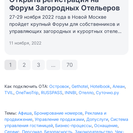
Форум Загородных Отельеров
27-29 ноября 2022 года в Новой Москве
пройдет крупный Форум для собственников и
управляющих загородных и курортных отелей,
баз отдыха и глэмпингов. Спикерами Форума
11 ноября, 2022
станут приглашенные эксперты-практики и
действующие отельеры.
1
2
3
…
70
Как подключить ОТА:
Островок
,
Gethotel
,
Hotelbook
,
Алеан
,
TVIL
,
OneTwoTrip
,
RUSSPASS
,
INNBI
,
Отелло
,
Суточно.ру
Темы:
Афиша
,
Бронирование номеров
,
Реклама и
продвижение
,
Управление продажами
,
Допуслуги
,
Система
управления гостиницей
,
Бизнес-процессы
,
Оснащение
,
Сервис
,
Персонал
,
Безопасность
,
Законодательство
,
Чек-