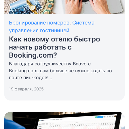
Бронирование номеров
,
Система
управления гостиницей
Как новому отелю быстро
начать работать с
Booking.com?
Благодаря сотрудничеству Bnovo c
Booking.com, вам больше не нужно ждать по
почте пин-кодов!
Вам даже на надо заходить в экстранет
19 февраля, 2025
Booking.com, чтобы зарегистрировать новый
объект. Все делается прямо в системе Bnovo!