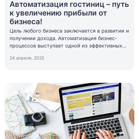
Автоматизация гостиниц – путь
к увеличению прибыли от
бизнеса!
Цель любого бизнеса заключается в развитии и
получении дохода. Автоматизация бизнес-
процессов выступает одной из эффективных
стратегий, позволяющих выйти на более
24 апреля, 2025
высокий уровень. Чтобы бизнес приносил
максимальную прибыль, необходимо внедрить
автоматизацию гостиницы, которая позволит
исключить многие ошибки и сократить
рутинные обязанности сотрудников. Для
гостиницы таким решением является
использование системы PMS.