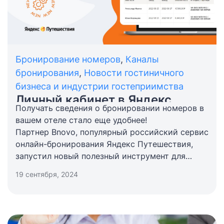
Бронирование номеров
,
Каналы
бронирования
,
Новости гостиничного
бизнеса и индустрии гостеприимства
Личный кабинет в Яндекс
Получать сведения о бронировании номеров в
Путешествия – новый
вашем отеле стало еще удобнее!
инструмент от ведущего
Партнер Bnovo, популярный российский сервис
сервиса онлайн-бронирований
онлайн-бронирования Яндекс Путешествия,
запустил новый полезный инструмент для
отельеров — «Личный кабинет», который
19 сентября, 2024
отображает всю информацию по номерам
вашего отеля, забронированным через систему,
а также помогает отслеживать новые брони и
финансовые операции.