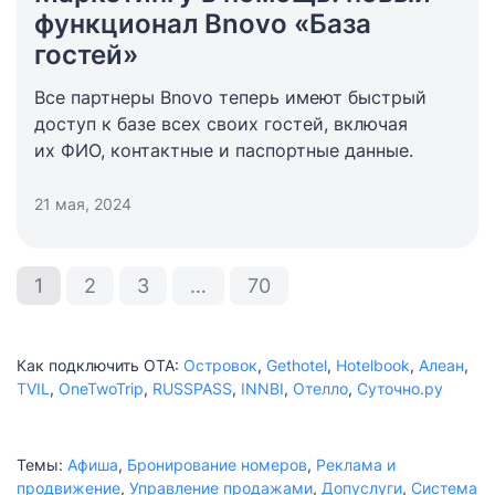
функционал Bnovo «База
гостей»
Все партнеры Bnovo теперь имеют быстрый
доступ к базе всех своих гостей, включая
их ФИО, контактные и паспортные данные.
21 мая, 2024
1
2
3
…
70
Как подключить ОТА:
Островок
,
Gethotel
,
Hotelbook
,
Алеан
,
TVIL
,
OneTwoTrip
,
RUSSPASS
,
INNBI
,
Отелло
,
Суточно.ру
Темы:
Афиша
,
Бронирование номеров
,
Реклама и
продвижение
,
Управление продажами
,
Допуслуги
,
Система