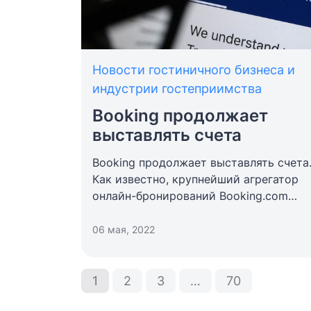
Новости гостиничного бизнеса и
индустрии гостеприимства
Booking продолжает
выставлять счета
Booking продолжает выставлять счета
Как известно, крупнейший агрегатор
онлайн-бронирований Booking.сom
заявил об уходе с российского рынке 
марте 2022 года. «Сервис отключил о
06 мая, 2022
своей системы российские гостиницы
в один день», — сообщает
председатель Лиги малых отелей,
1
2
3
…
70
хостелов и туристического жилья