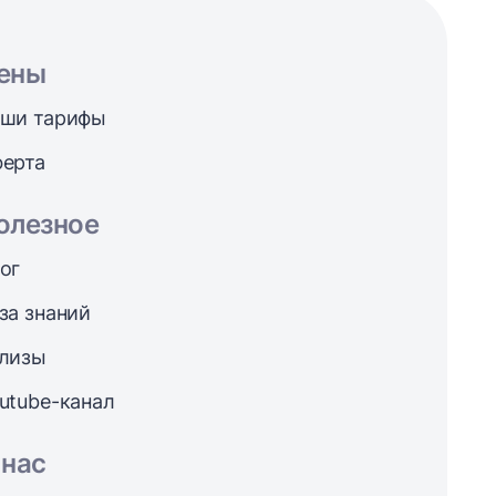
ены
ши тарифы
ерта
олезное
ог
за знаний
лизы
utube-канал
 нас