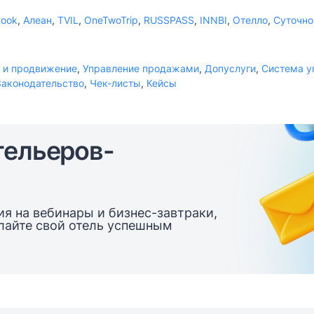
book
,
Алеан
,
TVIL
,
OneTwoTrip
,
RUSSPASS
,
INNBI
,
Отелло
,
Суточно
 и продвижение
,
Управление продажами
,
Допуслуги
,
Система у
Законодательство
,
Чек-листы
,
Кейсы
тельеров-
я на вебинары и бизнес-завтраки,
елайте свой отель успешным