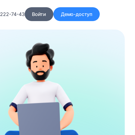
)222-74-43
Войти
Демо-доступ