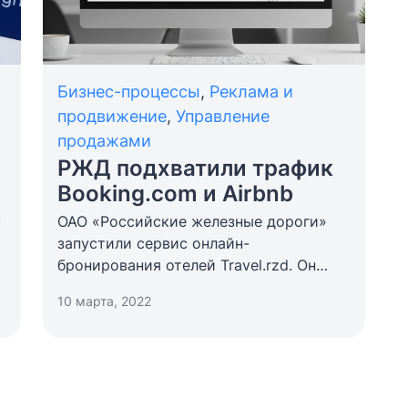
Бизнес-процессы
,
Реклама и
продвижение
,
Управление
продажами
РЖД подхватили трафик
Booking.com и Airbnb
.
ОАО «Российские железные дороги»
запустили сервис онлайн-
бронирования отелей Travel.rzd. Он
в
приходит на замену западным
т
10 марта, 2022
компаниям Airbnb и Booking.com.