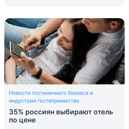
предлагая путешественникам возможность
отдохнуть в относительно комфортных
условиях. Ярким примером служат капсульные
отели в Шереметьево, услуги которых
востребованы среди транзитных пассажиров.
Новости гостиничного бизнеса и
индустрии гостеприимства
35% россиян выбирают отель
по цене