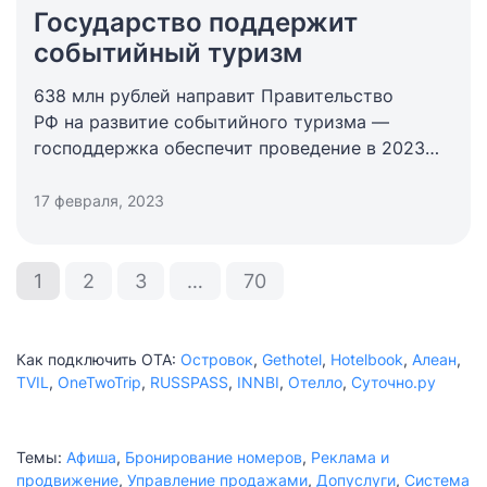
Государство поддержит
событийный туризм
638 млн рублей направит Правительство
РФ на развитие событийного туризма —
господдержка обеспечит проведение в 2023
году 36 региональных ивентов.
17 февраля, 2023
1
2
3
…
70
Как подключить ОТА:
Островок
,
Gethotel
,
Hotelbook
,
Алеан
,
TVIL
,
OneTwoTrip
,
RUSSPASS
,
INNBI
,
Отелло
,
Суточно.ру
Темы:
Афиша
,
Бронирование номеров
,
Реклама и
продвижение
,
Управление продажами
,
Допуслуги
,
Система