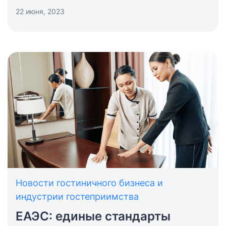
отечественные игроки, а также новые
22 июня, 2023
возможности для бизнеса и туристов в
регионе.
Новости гостиничного бизнеса и
индустрии гостеприимства
ЕАЭС: единые стандарты