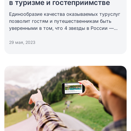
в туризме и гостеприимстве
Единообразие качества оказываемых туруслуг
позволит гостям и путешественникам быть
уверенными в том, что 4 звезды в России —
это тоже самое, что 4 звезды во всех
остальных странах Союза.
29 мая, 2023