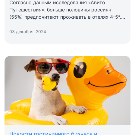
Согласно данным исследования «Авито
Путешествия», больше половины россиян
(55%) предпочитают проживать в отелях 4-5*.
Гостиницы 3* выбирают более 26% туристов, а
самую бюджетную категорию «без звезд» —
03 декабря, 2024
менее 19%.
Новости гостиничного бизнеса и