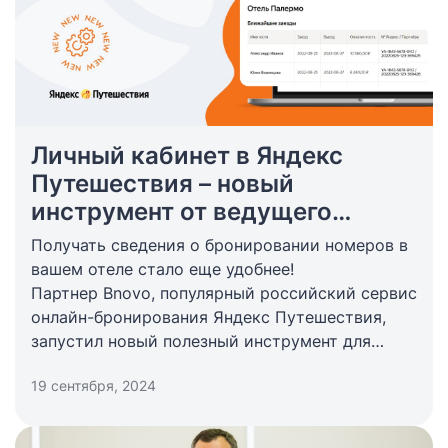
Личный кабинет в Яндекс
Путешествия – новый
инструмент от ведущего
сервиса онлайн-бронирований
Получать сведения о бронировании номеров в
вашем отеле стало еще удобнее!
Партнер Bnovo, популярный российский сервис
онлайн-бронирования Яндекс Путешествия,
запустил новый полезный инструмент для
отельеров — «Личный кабинет», который
19 сентября, 2024
отображает всю информацию по номерам
вашего отеля, забронированным через систему,
а также помогает отслеживать новые брони и