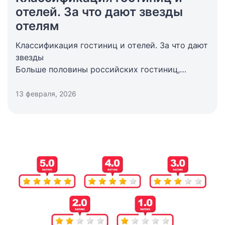
отелей. За что дают звезды
отелям
Классификация гостиниц и отелей. За что дают
звезды
Больше половины российских гостиниц,
прошедших обязательную классификацию,
отказались от присвоения «звезд». Возможно,
13 февраля, 2026
отельеры не хотят быть связанными жесткими
требованиями, которые предусмотрены
государственным Положением о
классификации гостиниц.