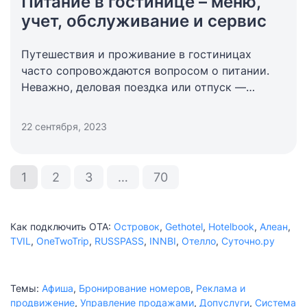
Питание в гостинице – меню,
учет, обслуживание и сервис
Путешествия и проживание в гостиницах
часто сопровождаются вопросом о питании.
Неважно, деловая поездка или отпуск —
питание в гостинице играет важную роль
в общем впечатлении гостя.
22 сентября, 2023
1
2
3
…
70
Как подключить ОТА:
Островок
,
Gethotel
,
Hotelbook
,
Алеан
,
TVIL
,
OneTwoTrip
,
RUSSPASS
,
INNBI
,
Отелло
,
Суточно.ру
Темы:
Афиша
,
Бронирование номеров
,
Реклама и
продвижение
,
Управление продажами
,
Допуслуги
,
Система