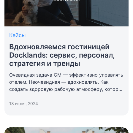
Кейсы
Вдохновляемся гостиницей
Docklands: сервис, персонал,
стратегия и тренды
Очевидная задача GM — эффективно управлять
отелем. Неочевидная — вдохновлять. Как
создать здоровую рабочую атмосферу, которая
будет вдохновлять персонал? Сколько дать
ответственности, чтобы сотрудник чувствовал,
18 июня, 2024
что он важен, и его решения имеют вес?
И всем ли это нужно? Почему в современном
гостеприимстве состояние и «мягкие» навыки
сотрудника выходят на первый план перед hard