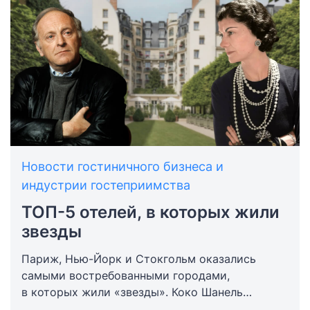
skills? Возможна ли дружба внутри отрасли
с другими апарт-отелями? Обо всем этом
мы поговорили с Татьяной Шашиной,
генеральным директором апарт-отеля
Docklands.
Новости гостиничного бизнеса и
индустрии гостеприимства
ТОП-5 отелей, в которых жили
звезды
Париж, Нью-Йорк и Стокгольм оказались
самыми востребованными городами,
в которых жили «звезды». Коко Шанель
провела в Ritz Paris Palace 37 лет