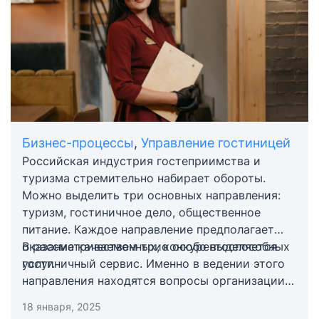
Бизнес-процессы
,
Управление гостиницей
Гостиничное дело:
Российская индустрия гостеприимства и
туризма стремительно набирает обороты.
перспективы развития и залог
Можно выделить три основных направления:
успеха
туризм, гостиничное дело, общественное
питание. Каждое направление предполагает
оказание качественных, конкурентоспособных
В рассматриваемом трио особо выделяется
услуг.
гостиничный сервис. Именно в ведении этого
направления находятся вопросы организации
обслуживания гостей, туристов,
18 января, 2025
путешественников. Рассмотрим детальнее