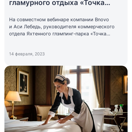
гламурного отдыха «Точка
Немо»
На совместном вебинаре компании Bnovo
и Аси Лебедь, руководителя коммерческого
отдела Яхтенного глэмпинг-парка «Точка
Немо», эксперт рассказала о том, как сделать
объект максимально прибыльным
14 февраля, 2023
и интересным.