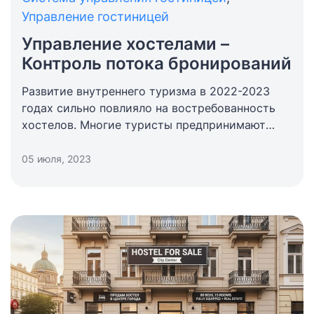
Управление гостиницей
Управление хостелами –
Контроль потока бронирований
Развитие внутреннего туризма в 2022-2023
годах сильно повлияло на востребованность
хостелов. Многие туристы предпринимают
несколько более бюджетных поездок в год,
чем один дорогостоящий отпуск.
05 июля, 2023