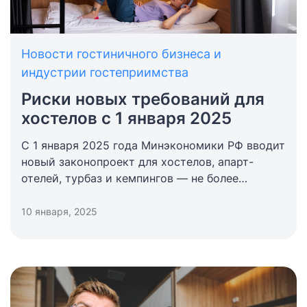
Новости гостиничного бизнеса и
индустрии гостеприимства
Риски новых требований для
хостелов с 1 января 2025
С 1 января 2025 года Минэкономики РФ вводит
новый законопроект для хостелов, апарт-
отелей, турбаз и кемпингов — не более
8 койко-мест в номерах и увеличение
количества санузлов в 2 раза.
10 января, 2025