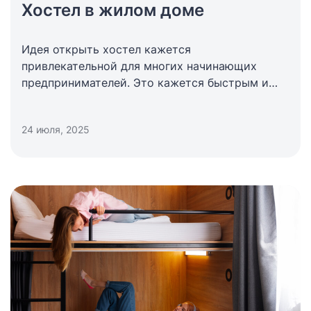
Хостел в жилом доме
Идея открыть хостел кажется
привлекательной для многих начинающих
предпринимателей. Это кажется быстрым и
простым способом начать бизнес в сфере
гостеприимства. В реальности на этом пути
24 июля, 2025
ждет ряд юридических и организационных
нюансов, знать которые стоит до открытия.