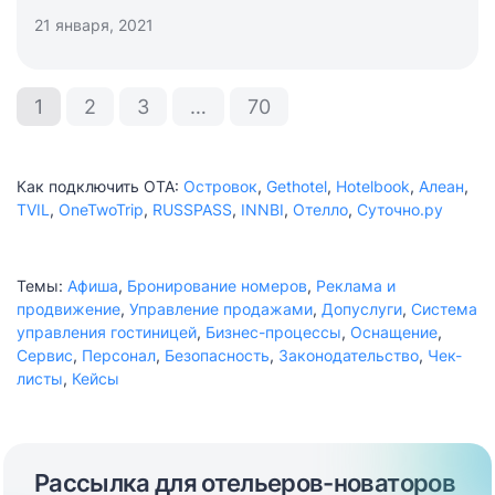
21 января, 2021
1
2
3
…
70
Как подключить ОТА:
Островок
,
Gethotel
,
Hotelbook
,
Алеан
,
TVIL
,
OneTwoTrip
,
RUSSPASS
,
INNBI
,
Отелло
,
Суточно.ру
Темы:
Афиша
,
Бронирование номеров
,
Реклама и
продвижение
,
Управление продажами
,
Допуслуги
,
Система
управления гостиницей
,
Бизнес-процессы
,
Оснащение
,
Сервис
,
Персонал
,
Безопасность
,
Законодательство
,
Чек-
листы
,
Кейсы
Рассылка для отельеров-новаторов