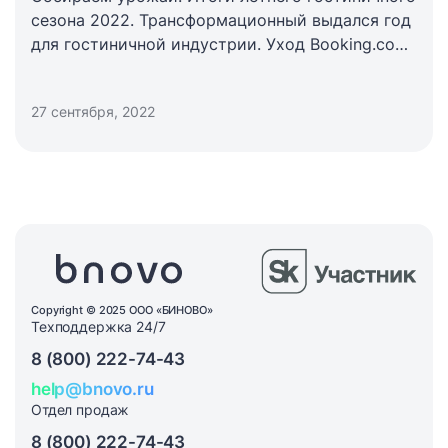
сезона 2022. Трансформационный выдался год
для гостиничной индустрии. Уход Booking.com,
Airbnb и международных компаний с рынка —
весенняя встряска заставила отечественных
27 сентября, 2022
отельеров быстро адаптироваться и
выстраивать продажи иначе. Как же прошел
летний сезон 2022 в новых реалиях?
Copyright © 2025 ООО «БИНОВО»
Техподдержка 24/7
8 (800) 222-74-43
help@bnovo.ru
Отдел продаж
8 (800) 222-74-43