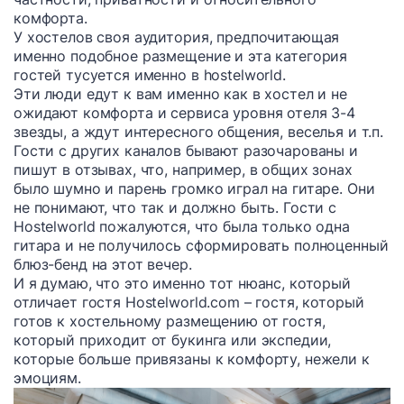
комфорта.
У хостелов своя аудитория, предпочитающая
именно подобное размещение и эта категория
гостей тусуется именно в hostelworld.
Эти люди едут к вам именно как в хостел и не
ожидают комфорта и сервиса уровня отеля 3-4
звезды, а ждут интересного общения, веселья и т.п.
Гости с других каналов бывают разочарованы и
пишут в отзывах, что, например, в общих зонах
было шумно и парень громко играл на гитаре. Они
не понимают, что так и должно быть. Гости с
Hostelworld пожалуются, что была только одна
гитара и не получилось сформировать полноценный
блюз-бенд на этот вечер.
И я думаю, что это именно тот нюанс, который
отличает гостя Hostelworld.com – гостя, который
готов к хостельному размещению от гостя,
который приходит от букинга или экспедии,
которые больше привязаны к комфорту, нежели к
эмоциям.