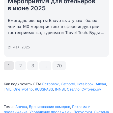
Мероприятия для отельеров
в июне 2025
Ежегодно эксперты Bnovo выступают более
чем на 160 мероприятиях в сфере индустрии
гостеприимства, туризма и Travel Tech. Будьте
в курсе тенденций и трендов отрасли
с помощью дайджеста интересных событий
21 мая, 2025
для отельеров.
1
2
3
…
70
Как подключить ОТА:
Островок
,
Gethotel
,
Hotelbook
,
Алеан
,
TVIL
,
OneTwoTrip
,
RUSSPASS
,
INNBI
,
Отелло
,
Суточно.ру
Темы:
Афиша
,
Бронирование номеров
,
Реклама и
продвижение
,
Управление продажами
,
Допуслуги
,
Система