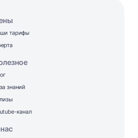
ены
ши тарифы
ерта
олезное
ог
за знаний
лизы
utube-канал
 нас