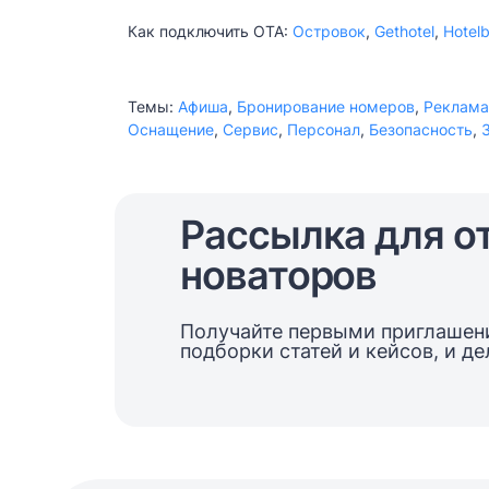
путешествия по России на 14,3 млрд
Как подключить ОТА:
Островок
,
Gethotel
,
Hotel
рублей. Осенний этап акции принес
рекордные цифры! Сумма кэшбэка
предварительно составила чуть более
Темы:
Афиша
,
Бронирование номеров
,
Реклама
2,7 млрд рублей, то есть возвратный
Оснащение
,
Сервис
,
Персонал
,
Безопасность
,
бюджет почти реализован.
Рассылка для о
новаторов
Получайте первыми приглашени
подборки статей и кейсов, и д