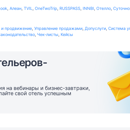
book
,
Алеан
,
TVIL
,
OneTwoTrip
,
RUSSPASS
,
INNBI
,
Отелло
,
Суточно
 и продвижение
,
Управление продажами
,
Допуслуги
,
Система у
Законодательство
,
Чек-листы
,
Кейсы
тельеров-
я на вебинары и бизнес-завтраки,
елайте свой отель успешным