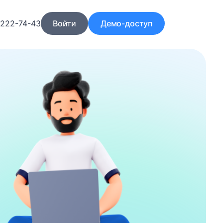
)222-74-43
Войти
Демо-доступ