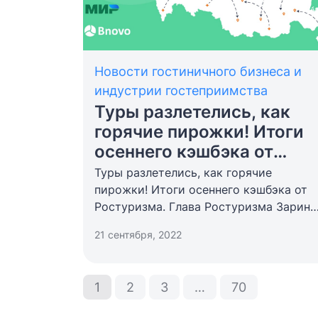
Новости гостиничного бизнеса и
индустрии гостеприимства
Туры разлетелись, как
горячие пирожки! Итоги
осеннего кэшбэка от
Ростуризма
Туры разлетелись, как горячие
пирожки! Итоги осеннего кэшбэка от
Ростуризма. Глава Ростуризма Зарина
Догузова поделилась
21 сентября, 2022
предварительными итогами 5-го этапа
программы туристического кэшбэка.
За 2 недели продаж с 25 августа по 10
1
2
3
…
70
сентября более 600 тысяч россиян
поучаствовали в акции и приобрели