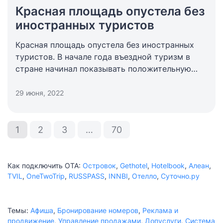
Красная площадь опустела без
иностранных туристов
Красная площадь опустела без иностранных
туристов. В начале года въездной туризм в
стране начинал показывать положительную
динамику после пандемического периода.
Однако, уже во втором квартале 2022 года
29 июня, 2022
отмечается резкий спад. Эксперты
прогнозируют снижение потока экскурсионных
интуристов более чем на 95%. Такой скачок
1
2
3
…
70
спровоцировали санкционные меры и их
последствия.
Как подключить ОТА:
Островок
,
Gethotel
,
Hotelbook
,
Алеан
,
TVIL
,
OneTwoTrip
,
RUSSPASS
,
INNBI
,
Отелло
,
Суточно.ру
Темы:
Афиша
,
Бронирование номеров
,
Реклама и
продвижение
,
Управление продажами
,
Допуслуги
,
Система