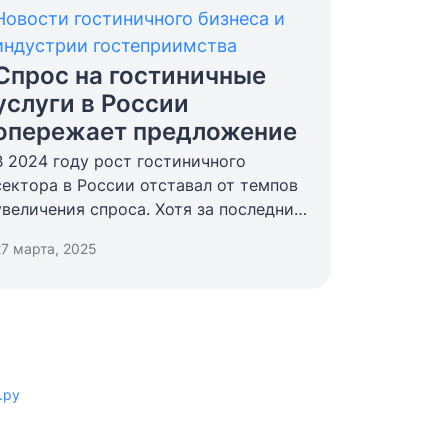
Новости гостиничного бизнеса и
индустрии гостеприимства
Спрос на гостиничные
услуги в России
опережает предложение
В 2024 году рост гостиничного
сектора в России отставал от темпов
увеличения спроса. Хотя за последние
шесть лет конкурентная среда
27 марта, 2025
в отрасли заметно усилилась,
а номерной фонд коллективных
средств размещения увеличился
на 19,1%, интерес россиян к отдыху
внутри страны растет быстрее.
.ру