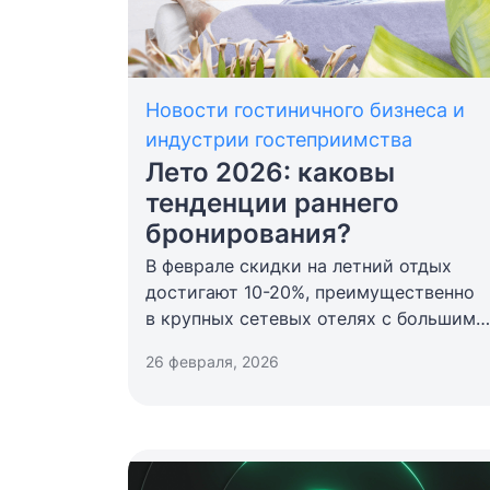
Новости гостиничного бизнеса и
индустрии гостеприимства
Лето 2026: каковы
тенденции раннего
бронирования?
В феврале скидки на летний отдых
достигают 10-20%, преимущественно
в крупных сетевых отелях с большим
номерным фондом на черноморских
26 февраля, 2026
курортах. Лидером по количеству
проданных туров остается
Краснодарский край — его доля
продаж у большинства туроператоров
превышает 50%.