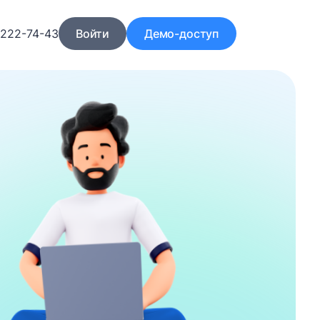
)222-74-43
Войти
Демо-доступ