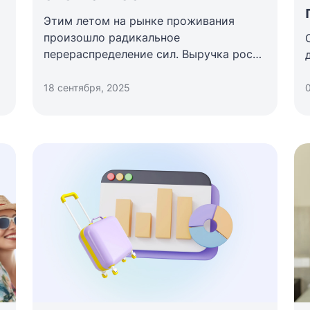
Этим летом на рынке проживания
произошло радикальное
перераспределение сил. Выручка росла
исключительно за счет увеличения
ADR, в то время как привычные
18 сентября, 2025
метрики спроса — загрузка
и длительность проживания —
снизились. Турист стал более
спонтанным, но и более
требовательным к ценности
предложения.