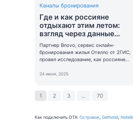
Каналы бронирования
Где и как россияне
отдыхают этим летом:
взгляд через данные
Отелло
Партнер Bnovo, сервис онлайн-
бронирования жилья
Отелло
от 2ГИС,
провел исследование, как россияне
планируют провести летний отпуск
в 2025 году. Главные инсайты: 85%
24 июня, 2025
туристов предпочитают отдыхать
в путешествии, и более половины
из них (54%) — отправятся в поездку
1
2
3
…
70
с семьей и детьми. Актуальная
аналитика Отелло, полезная для
отельеров — в сегодняшней статье.
Как подключить ОТА:
Островок
,
Gethotel
,
Hotel