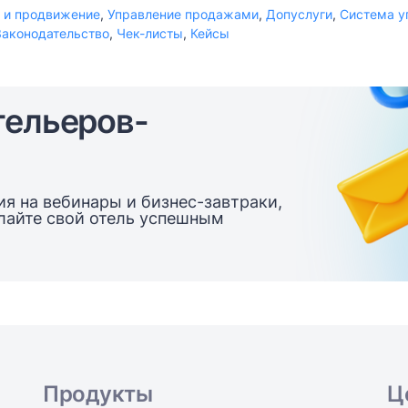
 и продвижение
,
Управление продажами
,
Допуслуги
,
Система у
Законодательство
,
Чек-листы
,
Кейсы
тельеров-
я на вебинары и бизнес-завтраки,
елайте свой отель успешным
Продукты
Ц