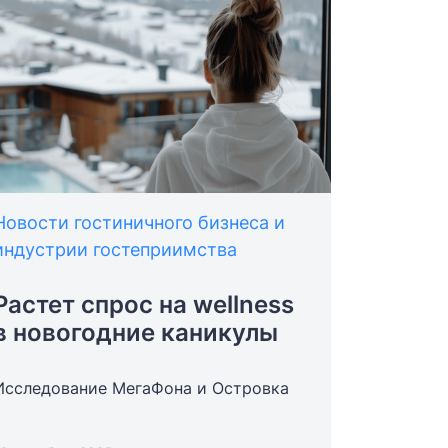
Новости гостиничного бизнеса и
индустрии гостеприимства
Растет спрос на wellness
в новогодние каникулы
Исследование МегаФона и Островка