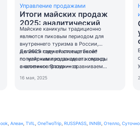
Управление продажами
Итоги майских продаж
2025: аналитический
Майские каникулы традиционно
обзор Bnovo
являются пиковым периодом для
внутреннего туризма в России,
а в 2025 году стали еще более
Делимся свежей статистикой*
популярными из-за сдвига спроса
по майским продажам от команды
с весенних праздников.
аналитиков Bnovo — сравниваем
загрузку гостиничных объектов
16 мая, 2025
2024/2025, уровень доходности
и спроса на первые и вторые майские
праздники, а также выявляем самые
эффективные каналы бронирований
по типам размещения — от отелей
до апартаментов.
book
,
Алеан
,
TVIL
,
OneTwoTrip
,
RUSSPASS
,
INNBI
,
Отелло
,
Суточно