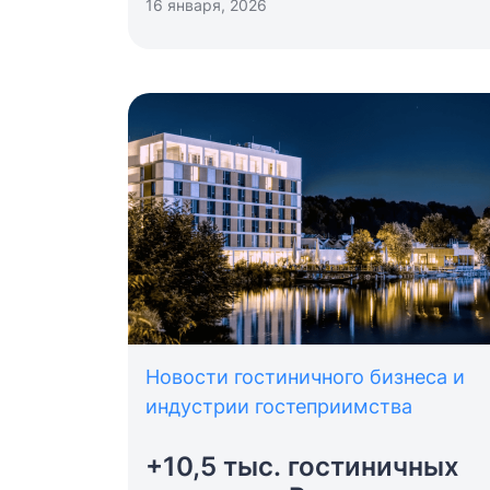
подвести итоги 2025 года и наметить
16 января, 2026
ориентиры развития на 2026. В центре
дискуссии — аналитика рынка, законы
технологии, ИИ для отелей и прогнозы
по туризму.
Новости гостиничного бизнеса и
индустрии гостеприимства
+10,5 тыс. гостиничных