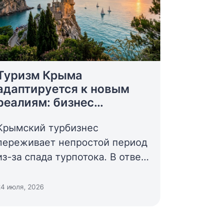
Туризм Крыма
адаптируется к новым
реалиям: бизнес
объединяется, а
Крымский турбизнес
государство усиливает
поддержку
переживает непростой период
из-за спада турпотока. В ответ
на сложившуюся ситуацию
федеральные и региональные
24 июля, 2026
власти запускают комплекс
мер, который поможет