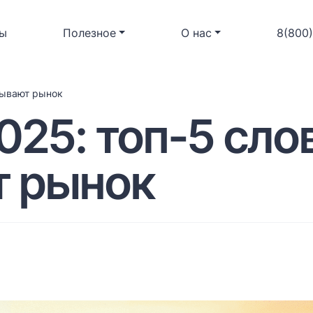
ы
Полезное
О нас
8(800
сывают рынок
025: топ-5 сло
 рынок