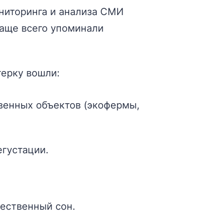
ниторинга и анализа СМИ
чаще всего упоминали
терку вошли:
венных объектов (экофермы,
егустации.
ественный сон.