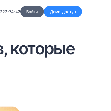
)222-74-43
Войти
Демо-доступ
в, которые