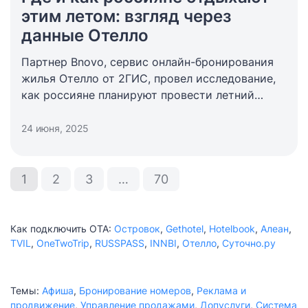
этим летом: взгляд через
данные Отелло
Партнер Bnovo, сервис онлайн-бронирования
жилья
Отелло
от 2ГИС, провел исследование,
как россияне планируют провести летний
отпуск в 2025 году. Главные инсайты: 85%
туристов предпочитают отдыхать
24 июня, 2025
в путешествии, и более половины из них
(54%) — отправятся в поездку с семьей
и детьми. Актуальная аналитика Отелло,
1
2
3
…
70
полезная для отельеров — в сегодняшней
статье.
Как подключить ОТА:
Островок
,
Gethotel
,
Hotelbook
,
Алеан
,
TVIL
,
OneTwoTrip
,
RUSSPASS
,
INNBI
,
Отелло
,
Суточно.ру
Темы:
Афиша
,
Бронирование номеров
,
Реклама и
продвижение
,
Управление продажами
,
Допуслуги
,
Система