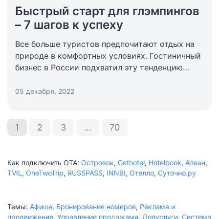
Быстрый старт для глэмпингов
– 7 шагов к успеху
Все больше туристов предпочитают отдых на
природе в комфортных условиях. Гостиничный
бизнес в России подхватил эту тенденцию
примерно с 2010 года – так родилось
направление глэмпинга.
05 декабря, 2022
1
2
3
…
70
Как подключить ОТА:
Островок
,
Gethotel
,
Hotelbook
,
Алеан
,
TVIL
,
OneTwoTrip
,
RUSSPASS
,
INNBI
,
Отелло
,
Суточно.ру
Темы:
Афиша
,
Бронирование номеров
,
Реклама и
продвижение
,
Управление продажами
,
Допуслуги
,
Система