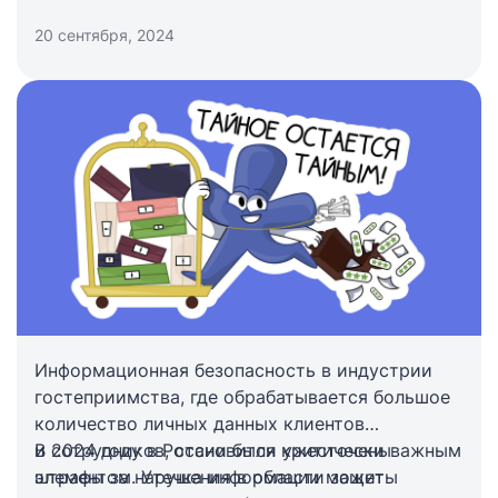
20 сентября, 2024
Информационная
Информационная безопасность в индустрии
безопасность в гостиничном
гостеприимства, где обрабатывается большое
количество личных данных клиентов
бизнесе: зоны риска и методы
и сотрудников, становится критически важным
В 2024 году в России были ужесточены
защиты
элементом. Утечка информации может
штрафы за нарушения в области защиты