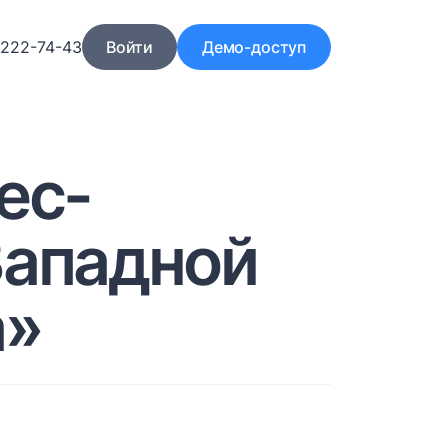
)222-74-43
Войти
Демо-доступ
ес-
Западной
а»