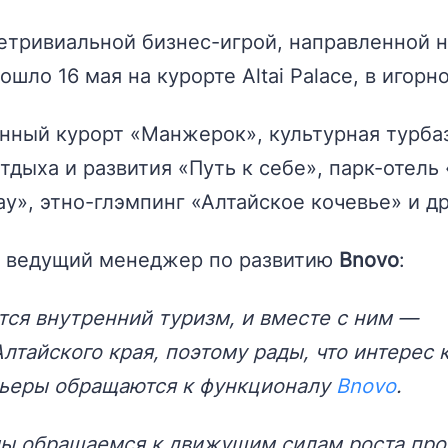
етривиальной бизнес-игрой, направленной 
шло 16 мая на курорте Altai Palace, в игор
нный курорт «Манжерок», культурная турба
тдыха и развития «Путь к себе», парк-отель
ау», этно-глэмпинг «Алтайское кочевье» и др
, ведущий менеджер по развитию
Bnovo
:
тся внутренний туризм, и вместе с ним —
лтайского края, поэтому рады, что интерес 
льеры обращаются к функционалу
Bnovo
.
мы обращаемся к движущим силам роста про