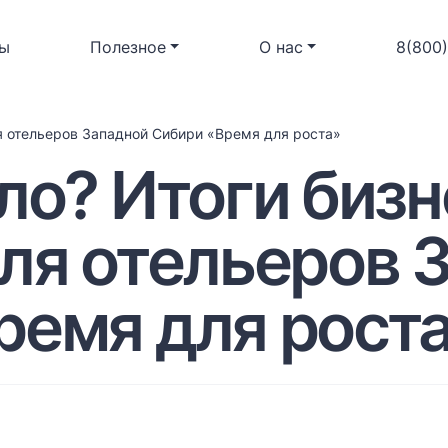
ы
Полезное
О нас
8(800
ля отельеров Западной Сибири «Время для роста»
ло? Итоги бизн
для отельеров 
ремя для рост