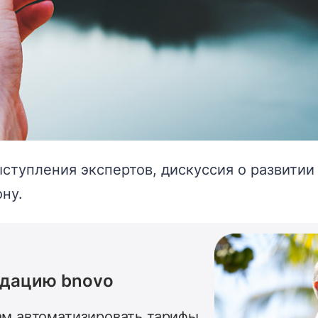
ыступления экспертов, дискуссия о развитии
ну.
ндацию bnovo
м автоматизировать тарифы,