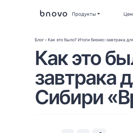
Продукты
Цен
Блог
›
Как это было? Итоги бизнес-завтрака д
Как это бы
завтрака 
Сибири «В