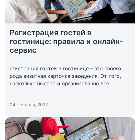
Регистрация гостей в
гостинице: правила и онлайн-
сервис
егистрация гостей в гостинице – это своего
рода визитная карточка заведения. От того,
насколько быстро и организованно все
пройдет, зависит первое впечатление клиента о
гостинице. Зачем нужна эта процедура и как
04 февраля, 2022
ее упростить?