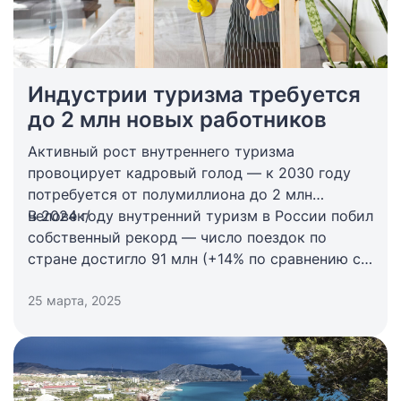
Индустрии туризма требуется
до 2 млн новых работников
Активный рост внутреннего туризма
провоцирует кадровый голод — к 2030 году
потребуется от полумиллиона до 2 млн
человек/
В 2024 году внутренний туризм в России побил
собственный рекорд — число поездок по
стране достигло 91 млн (+14% по сравнению с
прошлым периодом). Рост турпотока
25 марта, 2025
сопровождается ежегодным увеличением
инвестиций в отрасль на 12–14%, а также
растущим спросом на кадры.