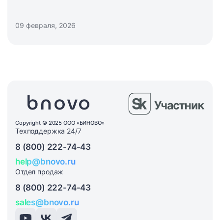
интерес к нишевым турпродуктам
и перспектива роста иностранного турпотока.
09 февраля, 2026
По данным АТОР, продажи летних туров
в феврале 2026 уже превышают прошлогодние
показатели на 20-30%, однако массовый спрос
сформируется позже и сместится к отелям 3-
4* и частному сектору.
Copyright © 2025 ООО «БИНОВО»
Техподдержка 24/7
8 (800) 222-74-43
help@bnovo.ru
Отдел продаж
8 (800) 222-74-43
sales@bnovo.ru