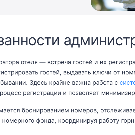
занности администр
ратора отеля — встреча гостей и их регист
истрировать гостей, выдавать ключи от ном
ывании. Здесь крайне важна работа с
сист
процесс регистрации и позволяет минимизир
имается бронированием номеров, отслежива
 номерного фонда, координируя работу горн