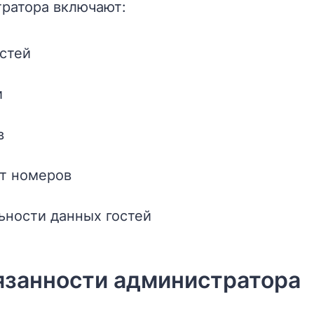
ратора включают:
остей
и
в
от номеров
ности данных гостей
язанности администратора