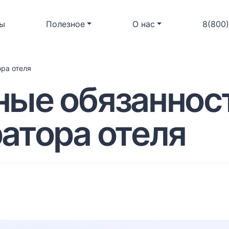
ы
Полезное
О нас
8(800
ра отеля
ые обязаннос
атора отеля