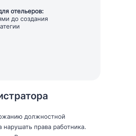
для отельеров:
ями до создания
атегии
истратора
держанию должностной
 нарушать права работника.