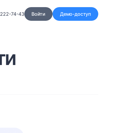
)222-74-43
Войти
Демо-доступ
ти