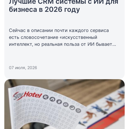
Лучшие CRM системы с ИИ для
бизнеса в 2026 году
Сейчас в описании почти каждого сервиса
есть словосочетание «искусственный
интеллект, но реальная польза от ИИ бывает
не всегда. Если инструмент встроен в CRM
систему с умом, он экономит время
менеджеров. ИИ сам заполняет карточки,
07 июля, 2026
расшифровывает звонки и подсказывает, какой
клиент скоро уйдет.