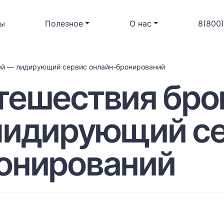
ы
Полезное
О нас
8(800
ей — лидирующий сервис онлайн-бронирований
тешествия бро
лидирующий с
онирований