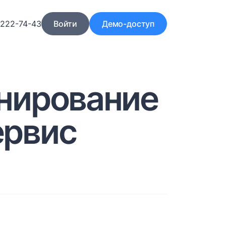
)222-74-43
Войти
Демо-доступ
нирование
ервис