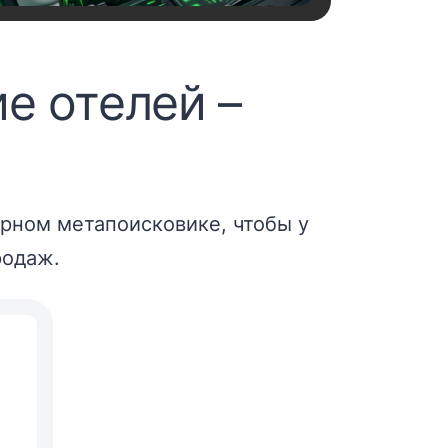
е отелей –
ярном метапоисковике, чтобы у
родаж.