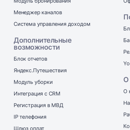
Модуль бронирования
Оф
Менеджер каналов
П
Система управления доходом
Бл
Дополнительные
Ба
возможности
Ре
Блок отчетов
Yo
Яндекс.Путешествия
О
Модуль уборки
О 
Интеграция с CRM
На
Регистрация в МВД
Ра
IP телефония
Ко
Шлюз оплат