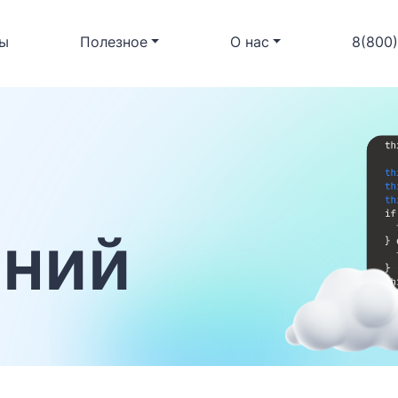
ы
Полезное
О нас
8(800
ений