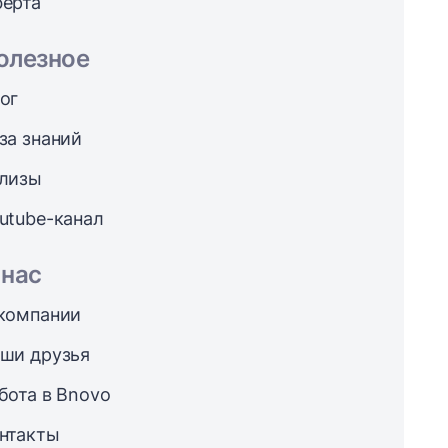
ерта
олезное
ог
за знаний
лизы
utube-канал
 нас
компании
ши друзья
бота в Bnovo
нтакты