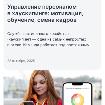
Управление персоналом
в хаускипинге: мотивация,
обучение, смена кадров
Служба гостиничного хозяйства
(хаускипинг) — одна из самых непростых
в отеле. Команда работает под постоянным
давлением: одновременные заезды и выезды,
жалобы от гостей, проверки качества. Права
22 октября, 2025
на ошибку нет. Каждый номер должен
выглядеть идеально, независимо от загрузки
и усталости персонала. Поэтому управлять
хаускипингом — это не просто распределять
задания, а каждый день удерживать баланс
между скоростью, качеством и настроением
людей. Как это сделать, рассказывает
Светлана Подвезько, заместитель