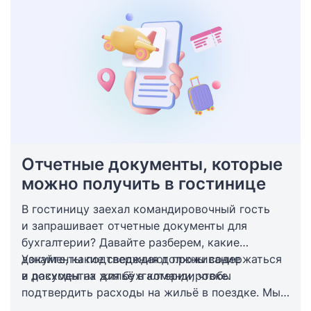
Отчетные документы, которые
можно получить в гостинице
В гостиницу заехал командировочный гость
и запрашивает отчетные документы для
бухгалтерии? Давайте разберем, какие
документы подтверждают проживание
Узнайте, какие сведения должны содержаться
и расходы на жильё в командировке.
в документах для бухгалтерии, чтобы
подтвердить расходы на жильё в поездке. Мы
также поделимся полезной информацией о