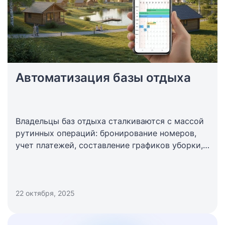
Автоматизация базы отдыха
Владельцы баз отдыха сталкиваются с массой
рутинных операций: бронирование номеров,
учет платежей, составление графиков уборки,
контроль запасов на складе. Когда гостей
много, а персонала не хватает, ошибки
неизбежны. Автоматизация помогает снять
нагрузку с сотрудников и улучшить качество
22 октября, 2025
сервиса.