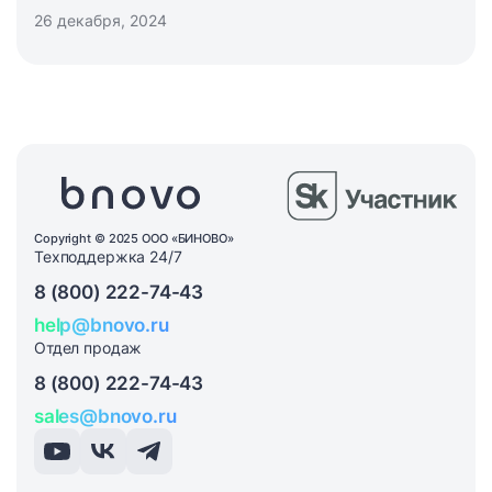
26 декабря, 2024
ваучерах, чеках и других документах,
необходимых для оформления
командировочных расходов в соответствии с
российским законодательством.
Copyright © 2025 ООО «БИНОВО»
Техподдержка 24/7
8 (800) 222-74-43
help@bnovo.ru
Отдел продаж
8 (800) 222-74-43
sales@bnovo.ru