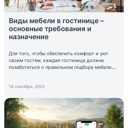
Виды мебели в гостинице –
основные требования и
назначение
Для того, чтобы обеспечить комфорт и уют
своим гостям, каждая гостиница должна
позаботиться о правильном подборе мебели.
При этом различные виды мебели в гостинице
должны не только вписываться в общий
18 сентября, 2023
интерьер, но и соответствовать определенным
требованиям.