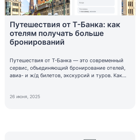
Путешествия от Т-Банка: как
отелям получать больше
бронирований
Путешествия от Т-Банка
— это современный
сервис, объединяющий бронирование отелей,
авиа- и ж/д билетов, экскурсий и туров. Как
работает travel-направление внутри
банковской экосистемы, и какие креативные
26 июня, 2025
способы продвижения помогают отелям
увеличивать загрузку, рассказывает Полина
Ковальчук, менеджер по работе с ключевыми
партнерами в Путешествиях от Т-Банка.