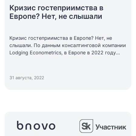
Кризис гостеприимства в
Европе? Нет, не слышали
Кризис гостеприимства в Европе? Нет, не
слышали. По данным консалтинговой компании
Lodging Econometrics, в Европе в 2022 году
построят почти 450 новых отелей! За первое
полугодие уже сданы в работу 188 объектов
размещения на 28 350 номеров. На вторую
31 августа, 2022
половину года планируется запуск 259 новых
отелей с номерным фондом 36 500 комнат.