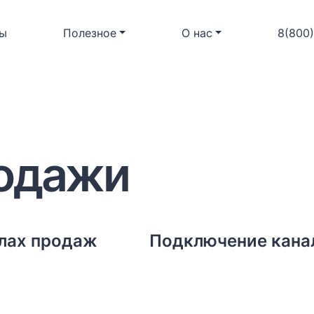
ы
Полезное
О нас
8(800
одажи
лах продаж
Подключение кана