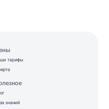
ены
ши тарифы
ерта
олезное
ог
за знаний