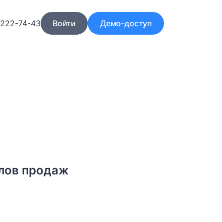
)222-74-43
Войти
Демо-доступ
лов продаж