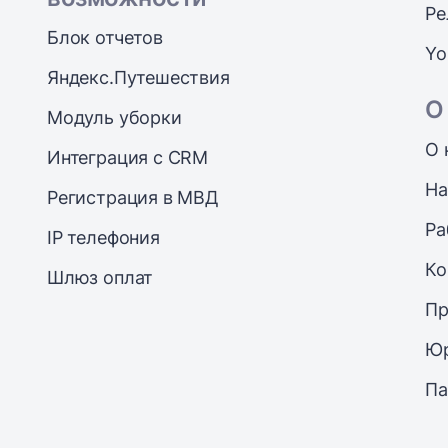
Ре
Блок отчетов
Yo
Яндекс.Путешествия
О
Модуль уборки
О 
Интеграция с CRM
На
Регистрация в МВД
Ра
IP телефония
Ко
Шлюз оплат
Пр
Юр
Па