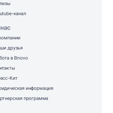
лизы
utube-канал
 нас
компании
ши друзья
бота в Bnovo
нтакты
есс-Кит
идическая информация
ртнерская программа