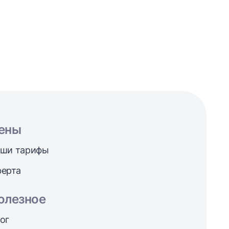
ены
ши тарифы
ерта
олезное
ог