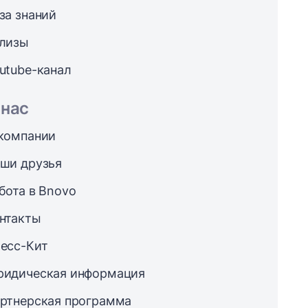
за знаний
лизы
utube-канал
 нас
компании
ши друзья
бота в Bnovo
нтакты
есс-Кит
идическая информация
ртнерская программа