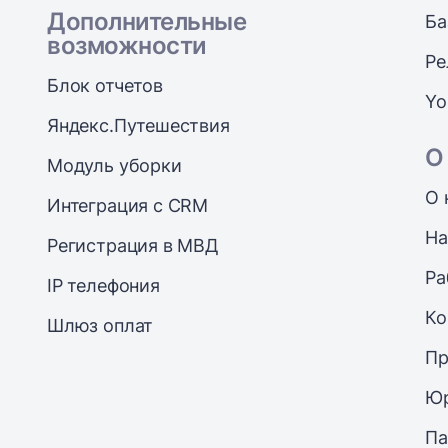
Дополнительные
Ба
возможности
Ре
Блок отчетов
Yo
Яндекс.Путешествия
О
Модуль уборки
О 
Интеграция с CRM
На
Регистрация в МВД
Ра
IP телефония
Ко
Шлюз оплат
Пр
Юр
Па