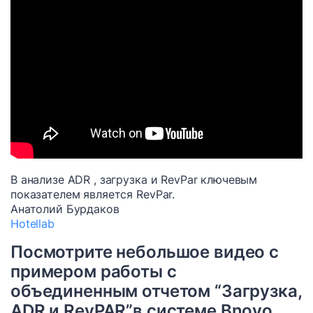
В анализе ADR , загрузка и RevPar ключевым
показателем является RevPar.
Анатолий Бурдаков
Hotellab
Посмотрите небольшое видео с
примером работы с
объединенным отчетом “Загрузка,
ADR и RevPAR”в системе Bnovo.