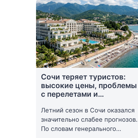
Сочи теряет туристов:
высокие цены, проблемы
с перелетами и
топливный кризис
Летний сезон в Сочи оказался
ударили по курорту
значительно слабее прогнозов.
По словам генерального
директора компании