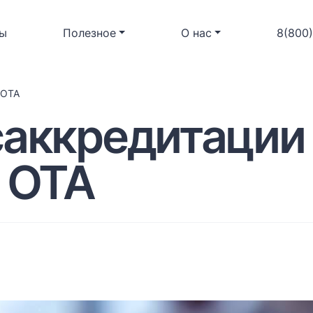
ы
Полезное
О нас
8(800
 OTA
саккредитации
и OTA