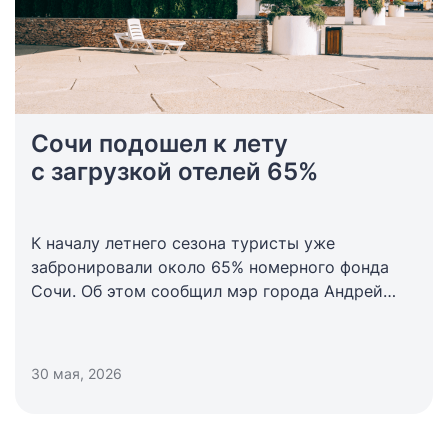
Сочи подошел к лету
с загрузкой отелей 65%
К началу летнего сезона туристы уже
забронировали около 65% номерного фонда
Сочи. Об этом сообщил мэр города Андрей
Прошунин. По его словам, с начала 2026 года
курорт уже принял порядка 2,3 млн туристов.
Сейчас средний уровень бронирования на лето
30 мая, 2026
приближается к 65%. Для приема гостей
в Сочи подготовили более 2 тыс. средств
размещения на 141 тыс. койко мест.