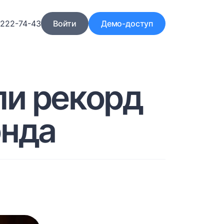
)222-74-43
Войти
Демо-доступ
ли рекорд
онда