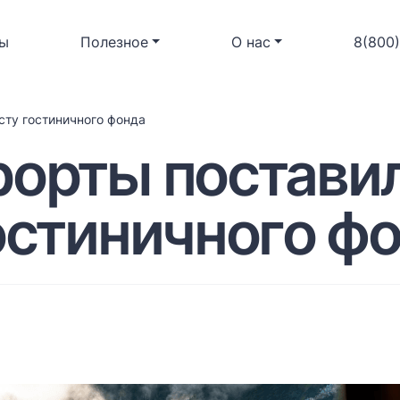
ы
Полезное
О нас
8(800
сту гостиничного фонда
рорты постави
остиничного ф