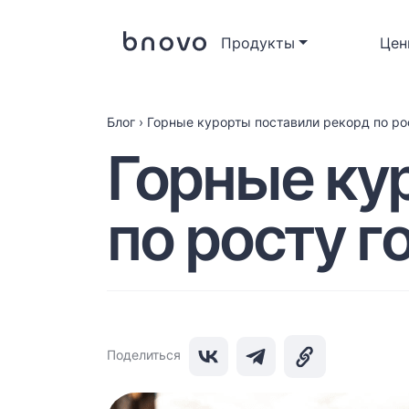
Продукты
Цен
Блог
›
Горные курорты поставили рекорд по ро
Горные ку
по росту г
Поделиться