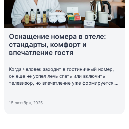
Оснащение номера в отеле:
стандарты, комфорт и
впечатление гостя
Когда человек заходит в гостиничный номер,
он еще не успел лечь спать или включить
телевизор, но впечатление уже формируется.
Его создают не слова администратора и не
фотографии на сайте, а обстановка вокруг.
15 октября, 2025
Именно поэтому оснащение номера в отеле
играет ключевую роль: оно задает уровень
комфорта, формирует ожидания и напрямую
влияет на то, с какими эмоциями гость уедет.