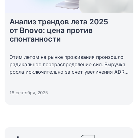
Анализ трендов лета 2025
от Bnovo: цена против
спонтанности
Этим летом на рынке проживания произошло
радикальное перераспределение сил. Выручка
росла исключительно за счет увеличения ADR,
в то время как привычные метрики спроса —
загрузка и длительность проживания —
18 сентября, 2025
снизились. Турист стал более спонтанным,
но и более требовательным к ценности
предложения.