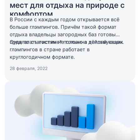
мест для отдыха на природе с
комфортом
В России с каждым годом открывается всё
больше глэмпингов. Причём такой формат
отдыха владельцы загородных баз готовы
предлагать гостям не только в тёплый сезон.
Судя по статистике* половина действующих
глэмпингов в стране работает в
круглогодичном формате.
28 февраля, 2022