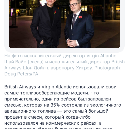
На фото исполнительный директор Virgin Atlantic
Шай Вайс (слева) и исполнительный директор British
Airways Шон Дойл в аэропорту Хитроу. Photograph:
Doug Peters/PA
British Airways и Virgin Atlantic использовали свои
самые топливосберегающие модели. Что
примечательно, один из рейсов был заправлен
смесью, которая на 35% состояла из экологичного
авиационного топлива — это самый большой
процент в смеси, который когда-либо
использовался на коммерческих рейсах, а