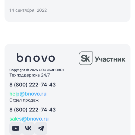
Grand Quiz, который организовали ведущие
14 сентября, 2022
компании российской индустрии
гостеприимства: разработчик современных
программных решений Bnovo, партнер по
автоматизации гостиничных предприятий Libra
Hospitality, лидирующий сервис онлайн-
бронирования Ostrovok.ru и международный
университет SWISSAM.
Copyright © 2025 ООО «БИНОВО»
Техподдержка 24/7
8 (800) 222-74-43
help@bnovo.ru
Отдел продаж
8 (800) 222-74-43
sales@bnovo.ru