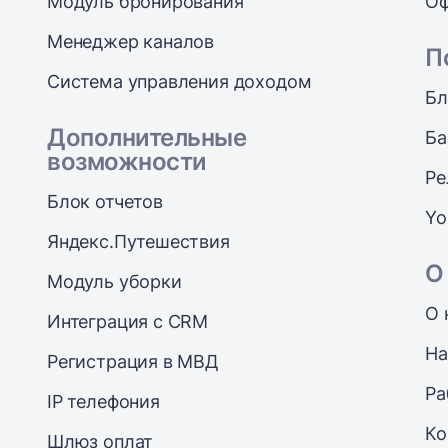
Модуль бронирования
Оф
Менеджер каналов
П
Система управления доходом
Бл
Дополнительные
Ба
возможности
Ре
Блок отчетов
Yo
Яндекс.Путешествия
О
Модуль уборки
О 
Интеграция с CRM
На
Регистрация в МВД
Ра
IP телефония
Ко
Шлюз оплат