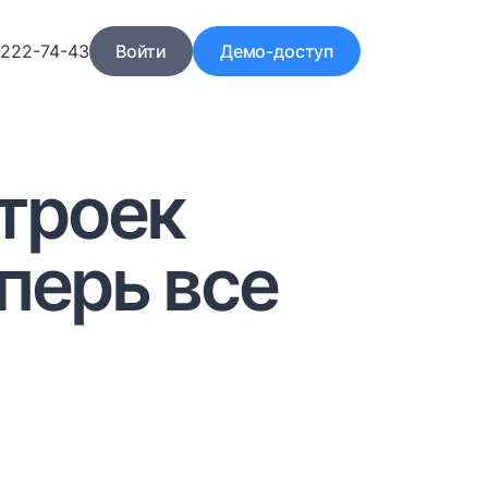
)222-74-43
Войти
Демо-доступ
троек
перь все