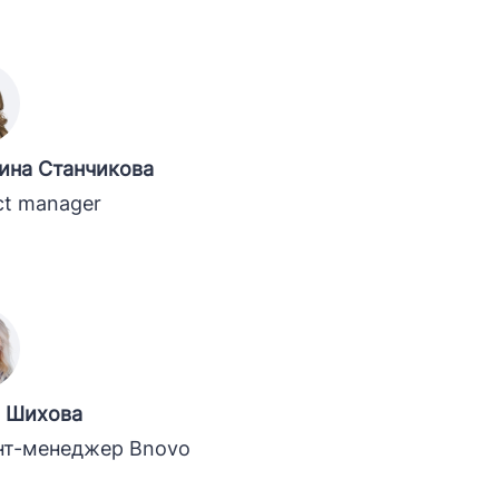
ина Станчикова
ct manager
 Шихова
нт-менеджер Bnovo