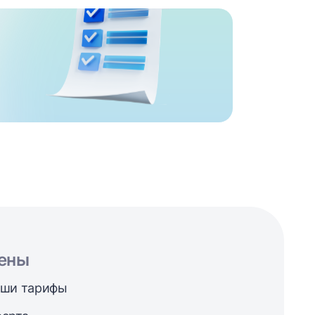
ены
ши тарифы