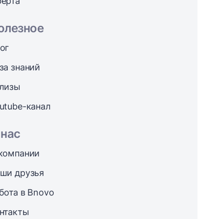
ерта
олезное
ог
за знаний
лизы
utube-канал
 нас
компании
ши друзья
бота в Bnovo
нтакты