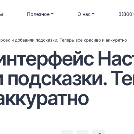
ы
Полезное
О нас
8(800
роек и добавили подсказки. Теперь все красиво и аккуратно
интерфейс Нас
 подсказки. Те
аккуратно