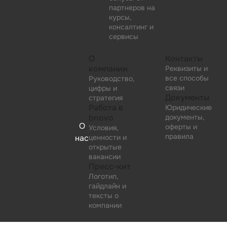
партнеров на
курсы,
консалтинг и
сервисы
О
Контакты
компании
Реквизиты и
все способы
Руководство,
связи
цифры и
Документы
стратегия
Работа в
Юридические
bnovo
документы,
О
оферты и
Условия,
правила
нас
ценности и
открытые
вакансии
Пресс-кит
Логотип,
гайдлайн и
тексты о
компании