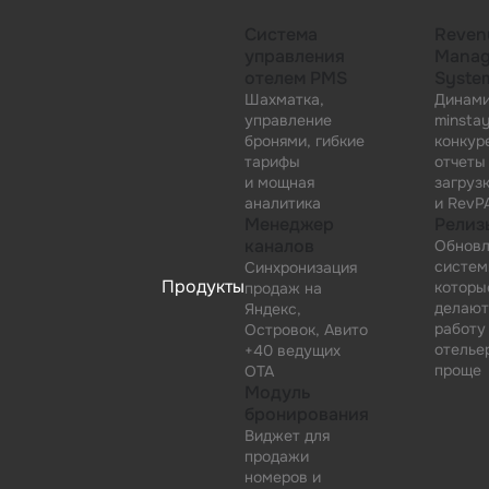
Система
Reven
управления
Manag
отелем PMS
Syste
Шахматка,
Динами
управление
minsta
бронями, гибкие
конкур
тарифы
отчеты
и мощная
загруз
аналитика
и RevP
Менеджер
Релиз
каналов
Обновл
систем
Синхронизация
Продукты
которы
продаж на
делаю
Яндекс,
работу
Островок, Авито
отелье
+40 ведущих
проще
OTA
Модуль
бронирования
Виджет для
продажи
номеров и