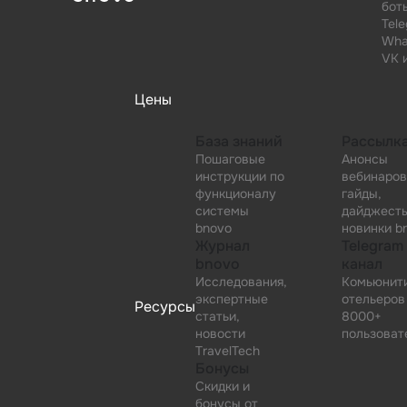
бот
Tel
Wha
VK 
Цены
База знаний
Рассылк
Пошаговые
Анонсы
инструкции по
вебинаров
функционалу
гайды,
системы
дайджест
bnovo
новинки b
Журнал
Telegram
bnovo
канал
Исследования,
Комьюнит
экспертные
отельеров
Ресурсы
статьи,
8000+
новости
пользоват
TravelTech
Бонусы
Скидки и
бонусы от