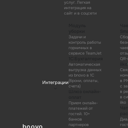
услуг. Легкая
интеграция на
сайт и в соцсети
Модуль
Ча
уборки
Sma
Задачи и
Сбо
контроль работы
без
горничных в
чае
сервисе TeamJet
отз
1С:Бухгалтерия
QR-
iiko
Автоматическая
выгрузка данных
Свя
из bnovo в 1C
ном
(брони, оплаты,
в P
Интеграции
счета)
с з
Шлюз онлайн-
в р
оплат
в с
iiko
Прием онлайн-
Чат
платежей от
ра
гостей. 10+
банков
Диа
партнеров
гос