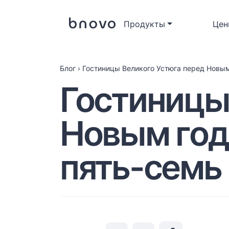
Продукты
Цен
Блог
›
Гостиницы Великого Устюга перед Новым
Гостиницы
Новым год
пять-семь