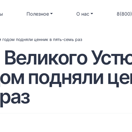
ы
Полезное
О нас
8(800
 годом подняли ценник в пять-семь раз
 Великого Устю
ом подняли це
 раз