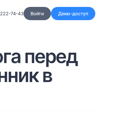
)222-74-43
Войти
Демо-доступ
га перед
нник в