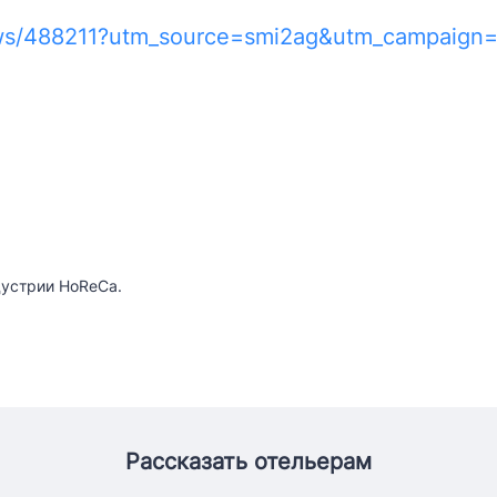
ews/488211?utm_source=smi2ag&utm_campaign
дустрии HoReCa.
Рассказать отельерам