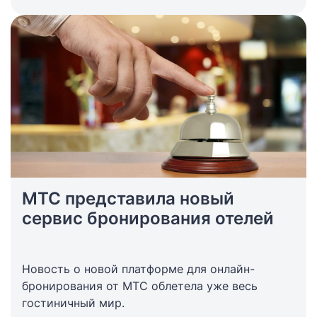
со следующими туроператорами: AnexTour,
Pegas Touristik, Интурист, Библио Глобус, Coral
Travel, Мой агент. Все туры оформляются и
продаются онлайн.
МТС представила новый
сервис бронирования отелей
Новость о новой платформе для онлайн-
бронирования от МТС облетела уже весь
гостиничный мир.