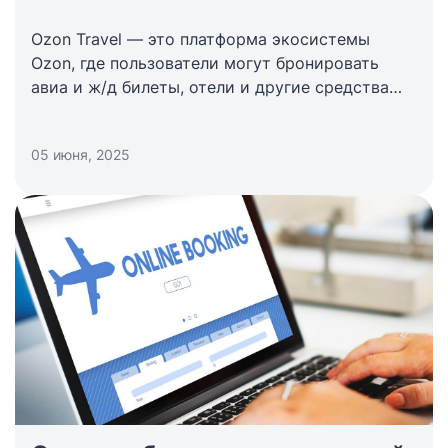
Ozon Travel
— это платформа экосистемы
Ozon, где пользователи могут бронировать
авиа и ж/д билеты, отели и другие средства
размещения. Сервис активно растет — за 2024
год вертикаль «Отели» увеличилась в 4,7 раза,
05 июня, 2025
а оборот всей категории Travel вырос
в 3,2 раза.